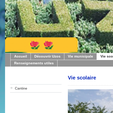
Accueil
Découvrir Uzos
Vie municipale
Vie sco
Renseignements utiles
Vie scolaire
Cantine