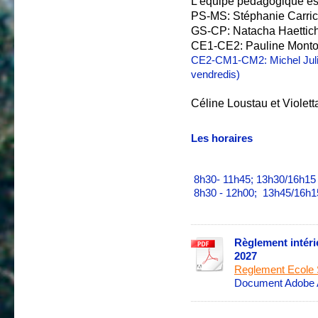
L’équipe pédagogique es
PS-MS: Stéphanie Carrica
GS-CP: Natacha Haettich 
CE1-CE2: Pauline Mont
CE2-CM1-CM2: Michel Julia
vendredis)
Céline Loustau et Violetta
Les horaires
8h30- 11h45; 13h30/16h15
8h30 - 12h00; 13h45/16h1
Règlement intéri
2027
Reglement Ecole Sc
Document Adobe A