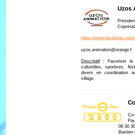
Uzos 
Présiden
Coprésid
https://www.facebook.com
uzos.animation@orange.f
Descriptif
: Favoriser la r
culturelles, sportives, fe
divers en coordination a
village.
Co
Co-
Pau
06 30 30 59
Bastien Ben