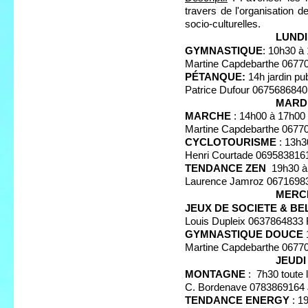
travers de l'organisation d
socio-culturelles.
LUNDI
GYMNASTIQUE
: 10h30 à
Martine Capdebarthe 0677
PÉTANQUE:
14h jardin pub
Patrice Dufour 0675686840
MARD
MARCHE
: 14h00 à 17h00 
Martine Capdebarthe 0677
CYCLOTOURISME
: 13h3
Henri Courtade 069583816
TENDANCE ZEN
19h30 à
Laurence Jamroz 0671698
MERCRE
JEUX DE SOCIETE & BE
Louis Dupleix 0637864833
GYMNASTIQUE DOUCE
Martine Capdebarthe 0677
JEUDI
MONTAGNE
: 7h30 toute l
C. Bordenave 0783869164 
TENDANCE ENERGY
: 1