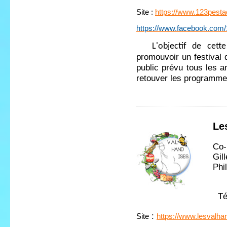
Site :
https://www.123pestac
https://www.facebook.com/
L'objectif de cett
promouvoir un festival 
public prévu tous les 
retouver les programmes
Le
Co-
Gil
Phi
Tél
:
Site
https://www.lesvalhan