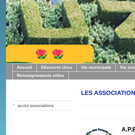
Accueil
Découvrir Uzos
Vie municipale
Vie sco
Renseignements utiles
LES ASSOCIATIO
accès associations
A.P.