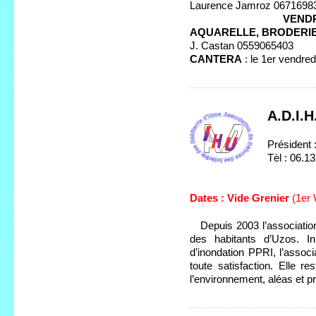
Laurence Jamroz 0671698
VENDRE
AQUARELLE, BRODERIE
J. Castan 0559065403
CANTERA
: le 1er vendred
A.D.I.H
Présiden
Tèl : 06.1
Courrie
Dates : Vide Grenier
(1er 
Depuis 2003 l’association 
des habitants d’Uzos. In
d’inondation PPRI, l’assoc
toute satisfaction. Elle r
l’environnement, aléas et pr