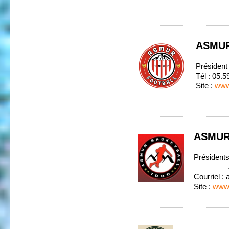
ASMU
Président
Tél : 05.5
Site :
www
ASMUR
Présiden
Joris
Courriel :
Site :
www