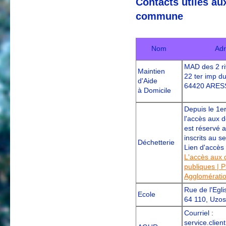
Contacts utiles au
commune
Nom
Adr
MAD des 2 r
Maintien
22 ter imp d
d'Aide
64420 ARES
à Domicile
Depuis le 1er
l'accès aux d
est réservé 
inscrits au s
Déchetterie
Lien d'accès 
L'accès aux 
publiques | 
Agglomérati
Rue de l'Egli
Ecole
64 110, Uzo
Courriel :
service.clien