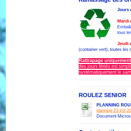
Jours 
Mardi 
Emball
tous le
Jeudi 
(container vert), toutes les
Rattrapage uniquement
des jours fériés est simpl
systématiquement le samed
ROULEZ SENIOR
PLANNING ROU
planning Z3 tri3 2
Document Microso