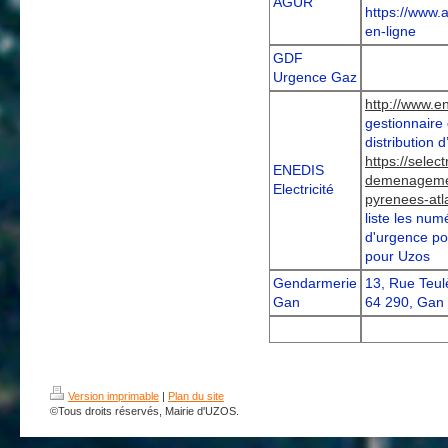
AGUR
https://www.
en-ligne
GDF
Urgence Gaz
http://www.en
gestio
nnaire
distribution d’
https://select
ENEDIS
demenagemen
Electricité
pyrenees-atl
liste les num
d'urgence pour
pour Uzos
Gendarmerie
13, Rue Teu
Gan
64 290, Gan
Version imprimable
|
Plan du site
©Tous droits réservés, Mairie d'UZOS.