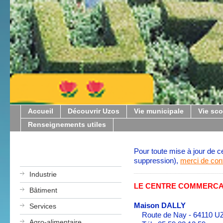
Accueil
Découvrir Uzos
Vie municipale
Vie sco
Renseignements utiles
Pour toute mise à jour de ce
suppression),
merci de cont
Industrie
LE CENTRE COMMERC
Bâtiment
Maison DALLY
Services
Route de Nay - 64110 
Agro-alimentaire