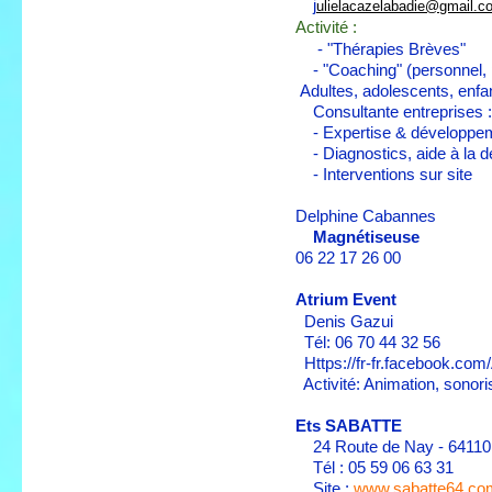
j
ulielacazelabadie@gmail.c
Activité :
- "Thérapies Brèves"
- "Coaching" (personnel, 
Adultes, adolescents, enfan
Consultante entreprises 
- Expertise & développe
- Diagnostics, aide à la d
- Interventions sur site
Delphine Cabannes
Magnétiseuse
06 22 17 26 00
Atrium Event
Denis Gazui
Tél: 06 70 44 32 56
Https://fr-fr.facebook.com
Activité: Animation, sonori
Ets SABATTE
24 Route de Nay - 6411
Tél : 05 59 06 63 31
Site :
www.sabatte64.co